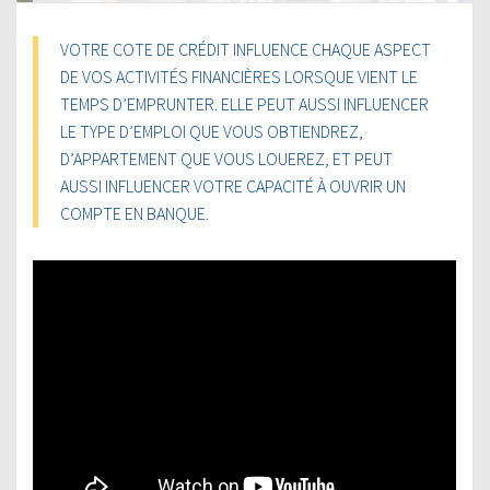
VOTRE COTE DE CRÉDIT INFLUENCE CHAQUE ASPECT
DE VOS ACTIVITÉS FINANCIÈRES LORSQUE VIENT LE
TEMPS D’EMPRUNTER. ELLE PEUT AUSSI INFLUENCER
LE TYPE D’EMPLOI QUE VOUS OBTIENDREZ,
D’APPARTEMENT QUE VOUS LOUEREZ, ET PEUT
AUSSI INFLUENCER VOTRE CAPACITÉ À OUVRIR UN
COMPTE EN BANQUE.