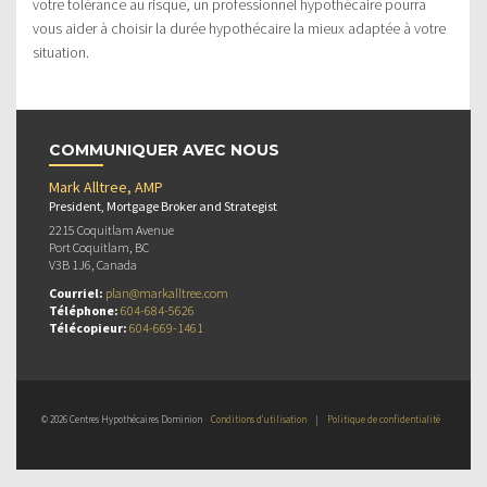
votre tolérance au risque, un professionnel hypothécaire pourra
vous aider à choisir la durée hypothécaire la mieux adaptée à votre
situation.
COMMUNIQUER AVEC NOUS
Mark Alltree, AMP
President, Mortgage Broker and Strategist
2215 Coquitlam Avenue
Port Coquitlam, BC
V3B 1J6, Canada
Courriel:
plan@markalltree.com
Téléphone:
604-684-5626
Télécopieur:
604-669-1461
© 2026 Centres Hypothécaires Dominion
Conditions d’utilisation
|
Politique de confidentialité